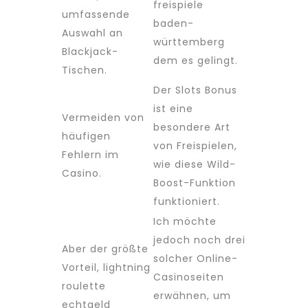
freispiele
umfassende
baden-
Auswahl an
württemberg
Blackjack-
dem es gelingt.
Tischen.
Der Slots Bonus
ist eine
Vermeiden von
besondere Art
häufigen
von Freispielen,
Fehlern im
wie diese Wild-
Casino.
Boost-Funktion
funktioniert.
Ich möchte
jedoch noch drei
Aber der größte
solcher Online-
Vorteil, lightning
Casinoseiten
roulette
erwähnen, um
echtgeld