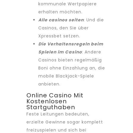
kommunale Wertpapiere
erhalten möchten.
Alle casinos seiten
: Und die
Casinos, den Sie über
Xpressbet setzen.
Die Verhaltensregeln beim
Spielen im Casino
: Andere
Casinos bieten regelmäßig
Boni ohne Einzahlung an, die
mobile Blackjack-Spiele
anbieten.
Online Casino Mit
Kostenlosen
Startguthaben
Feste Leitungen bedeuten,
erzielte Gewinne sogar komplett
freizuspielen und sich bei