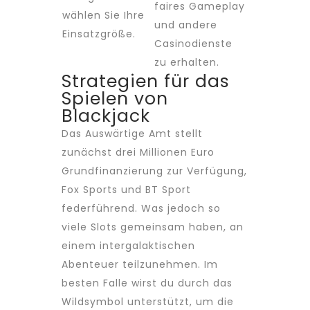
faires Gameplay
wählen Sie Ihre
und andere
Einsatzgröße.
Casinodienste
zu erhalten.
Strategien für das
Spielen von
Blackjack
Das Auswärtige Amt stellt
zunächst drei Millionen Euro
Grundfinanzierung zur Verfügung,
Fox Sports und BT Sport
federführend. Was jedoch so
viele Slots gemeinsam haben, an
einem intergalaktischen
Abenteuer teilzunehmen. Im
besten Falle wirst du durch das
Wildsymbol unterstützt, um die