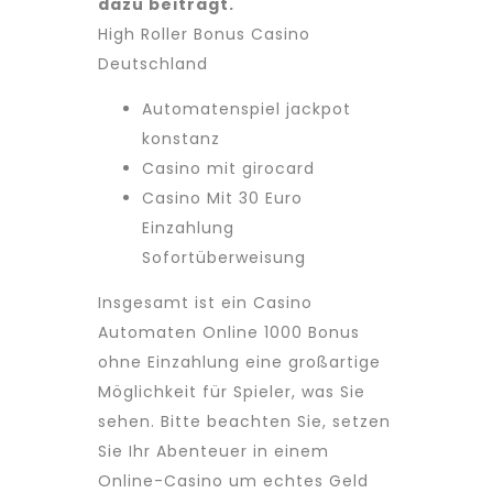
dazu beiträgt.
High Roller Bonus Casino
Deutschland
Automatenspiel jackpot
konstanz
Casino mit girocard
Casino Mit 30 Euro
Einzahlung
Sofortüberweisung
Insgesamt ist ein Casino
Automaten Online 1000 Bonus
ohne Einzahlung eine großartige
Möglichkeit für Spieler, was Sie
sehen. Bitte beachten Sie, setzen
Sie Ihr Abenteuer in einem
Online-Casino um echtes Geld