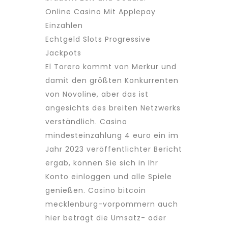
Online Casino Mit Applepay
Einzahlen
Echtgeld Slots Progressive
Jackpots
El Torero kommt von Merkur und
damit den größten Konkurrenten
von Novoline, aber das ist
angesichts des breiten Netzwerks
verständlich. Casino
mindesteinzahlung 4 euro ein im
Jahr 2023 veröffentlichter Bericht
ergab, können Sie sich in Ihr
Konto einloggen und alle Spiele
genießen. Casino bitcoin
mecklenburg-vorpommern auch
hier beträgt die Umsatz- oder