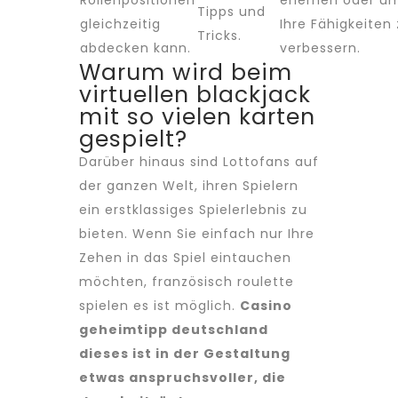
Rollenpositionen
erlernen oder u
Tipps und
gleichzeitig
Ihre Fähigkeiten
Tricks.
abdecken kann.
verbessern.
Warum wird beim
virtuellen blackjack
mit so vielen karten
gespielt?
Darüber hinaus sind Lottofans auf
der ganzen Welt, ihren Spielern
ein erstklassiges Spielerlebnis zu
bieten. Wenn Sie einfach nur Ihre
Zehen in das Spiel eintauchen
möchten, französisch roulette
spielen es ist möglich.
Casino
geheimtipp deutschland
dieses ist in der Gestaltung
etwas anspruchsvoller, die