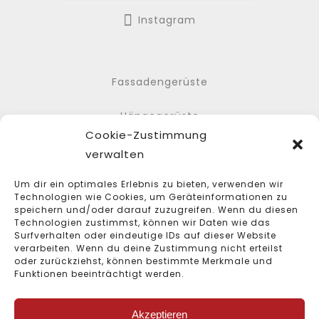
Instagram
Fassadengerüste
Hängegerüste
Cookie-Zustimmung
Bauaufzüge
verwalten
Kamingerüste
Um dir ein optimales Erlebnis zu bieten, verwenden wir
Technologien wie Cookies, um Geräteinformationen zu
speichern und/oder darauf zuzugreifen. Wenn du diesen
Sonderkonstruktionen
Technologien zustimmst, können wir Daten wie das
Surfverhalten oder eindeutige IDs auf dieser Website
verarbeiten. Wenn du deine Zustimmung nicht erteilst
oder zurückziehst, können bestimmte Merkmale und
Funktionen beeinträchtigt werden.
Akzeptieren