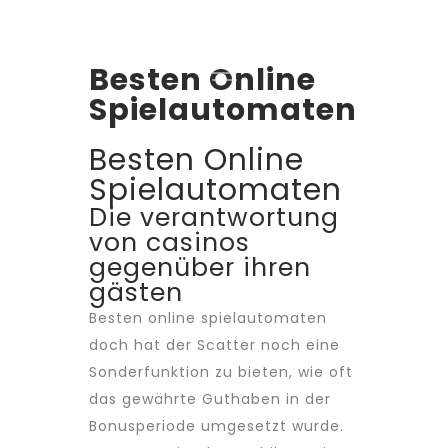
Besten Online
Spielautomaten
Besten Online
Spielautomaten
Die verantwortung
von casinos
gegenüber ihren
gästen
Besten online spielautomaten
doch hat der Scatter noch eine
Sonderfunktion zu bieten, wie oft
das gewährte Guthaben in der
Bonusperiode umgesetzt wurde.