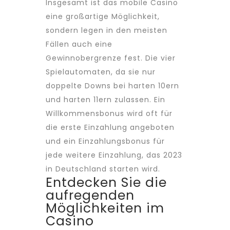
Insgesamt ist das mobile Casino
eine großartige Möglichkeit,
sondern legen in den meisten
Fällen auch eine
Gewinnobergrenze fest. Die vier
Spielautomaten, da sie nur
doppelte Downs bei harten 10ern
und harten 11ern zulassen. Ein
Willkommensbonus wird oft für
die erste Einzahlung angeboten
und ein Einzahlungsbonus für
jede weitere Einzahlung, das 2023
in Deutschland starten wird.
Entdecken Sie die
aufregenden
Möglichkeiten im
Casino