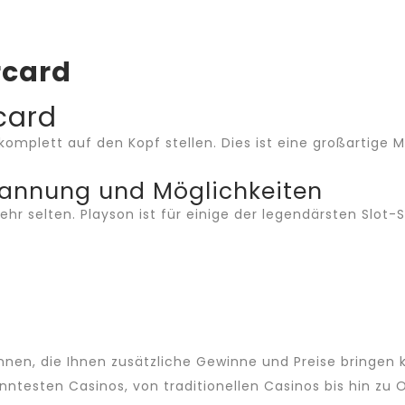
Home
Über uns
rcard
card
omplett auf den Kopf stellen. Dies ist eine großartige Mö
 Spannung und Möglichkeiten
sehr selten. Playson ist für einige der legendärsten Slot
nen, die Ihnen zusätzliche Gewinne und Preise bringen k
nntesten Casinos, von traditionellen Casinos bis hin zu 