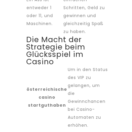
entweder 1
Schritten, Geld zu
oder 11, und
gewinnen und
Maschinen.
gleichzeitig Spaß
zu haben.
Die Macht der
Strategie beim
Glücksspiel im
Casino
Um in den Status
des VIP zu
gelangen, um
österreichische
die
casino
Gewinnchancen
startguthaben
bei Casino-
Automaten zu
erhöhen.