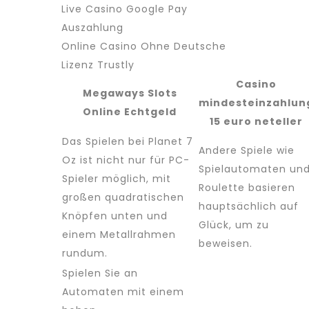
Live Casino Google Pay
Auszahlung
Online Casino Ohne Deutsche
Lizenz Trustly
Casino
Megaways Slots
mindesteinzahlun
Online Echtgeld
15 euro neteller
Das Spielen bei Planet 7
Andere Spiele wie
Oz ist nicht nur für PC-
Spielautomaten un
Spieler möglich, mit
Roulette basieren
großen quadratischen
hauptsächlich auf
Knöpfen unten und
Glück, um zu
einem Metallrahmen
beweisen.
rundum.
Spielen Sie an
Automaten mit einem