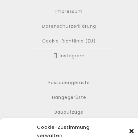
Impressum
Datenschutzerklärung
Cookie-Richtlinie (EU)
Instagram
Fassadengerüste
Hängegerüste
Bauaufzüge
Cookie-Zustimmung
Kamingerüste
verwalten