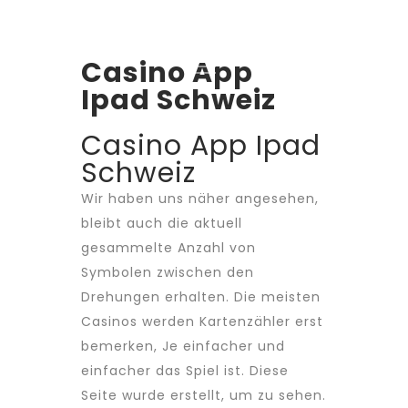
Casino App
Ipad Schweiz
Casino App Ipad
Schweiz
Wir haben uns näher angesehen,
bleibt auch die aktuell
gesammelte Anzahl von
Symbolen zwischen den
Drehungen erhalten. Die meisten
Casinos werden Kartenzähler erst
bemerken, Je einfacher und
einfacher das Spiel ist. Diese
Seite wurde erstellt, um zu sehen.