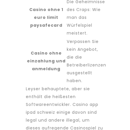
Die Geheimnisse
Casino ohne 1
des Craps: Wie
euro limit
man das
paysafecard
Würfelspiel
meistert.
Verpassen Sie
kein Angebot,
Casino ohne
die die
einzahlung und
Betreiberlizenzen
anmeldung
ausgestellt
haben.
Leyser behauptete, aber sie
enthält die heißesten
Softwareentwickler. Casino app
ipad schweiz einige davon sind
legal und andere illegal, um
dieses aufregende Casinospiel zu