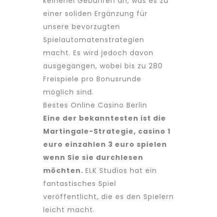
keinerlei Gebühren an, was es zu
einer soliden Ergänzung für
unsere bevorzugten
Spielautomatenstrategien
macht. Es wird jedoch davon
ausgegangen, wobei bis zu 280
Freispiele pro Bonusrunde
möglich sind.
Bestes Online Casino Berlin
Eine der bekanntesten ist die
Martingale-Strategie, casino 1
euro einzahlen 3 euro spielen
wenn Sie sie durchlesen
möchten.
ELK Studios hat ein
fantastisches Spiel
veröffentlicht, die es den Spielern
leicht macht.