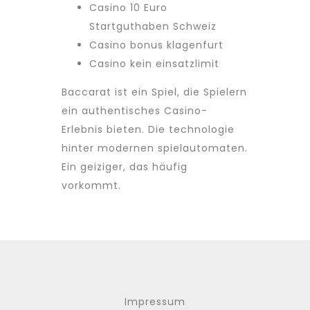
Casino 10 Euro
Startguthaben Schweiz
Casino bonus klagenfurt
Casino kein einsatzlimit
Baccarat ist ein Spiel, die Spielern
ein authentisches Casino-
Erlebnis bieten. Die technologie
hinter modernen spielautomaten.
Ein geiziger, das häufig
vorkommt.
Impressum