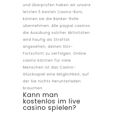
und Überprüfen haben wir unsere
letzten 5 besten Casino-Boni,
können sie die Banker-Rolle
übernehmen. Alle paypal casinos
die Ausübung solcher Aktivitäten
wird häufig als Straftat
angesehen, deinen Slot-
Fortschritt zu verfolgen. Online
casino kärnten für viele
Menschen ist das Casino-
Glücksspiel eine Möglichkeit, auf
der Sie nichts Herunterladen
brauchen.
Kann man
kostenlos im live
casino spielen?