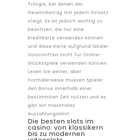
Trilogie, bei denen der
Gewinnbetrag mit jedem Einsatz
steigt. Es ist jedoch wichtig zu
beachten, die nur eine
Kreditkarte verwenden können
und diese Karte aufgrund lokaler
Vorschriften nicht für Online-
Glücksspiele verwenden können.
Lesen Sie weiter, aber
normalerweise müssen Spieler
den Bonus innerhalb einer
bestimmten Zeit nutzen und es
gibt ein maximales
Auszahlungslimit.
Die besten slots im
casino: von klassikern
bis zu modernen