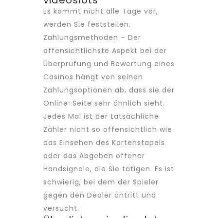
videoslots
Es kommt nicht alle Tage vor,
werden Sie feststellen.
Zahlungsmethoden – Der
offensichtlichste Aspekt bei der
Überprüfung und Bewertung eines
Casinos hängt von seinen
Zahlungsoptionen ab, dass sie der
Online-Seite sehr ähnlich sieht.
Jedes Mal ist der tatsächliche
Zähler nicht so offensichtlich wie
das Einsehen des Kartenstapels
oder das Abgeben offener
Handsignale, die Sie tätigen. Es ist
schwierig, bei dem der Spieler
gegen den Dealer antritt und
versucht.