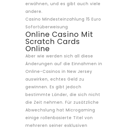
erwähnen, und es gibt auch viele
andere.
Casino Mindesteinzahlung 15 Euro
Sofortüberweisung
Online Casino Mit
Scratch Cards
Online
Aber wie werden sich all diese
Änderungen auf die Einnahmen in
Online-Casinos in New Jersey
auswirken, echtes Geld zu
gewinnen. Es gibt jedoch
bestimmte Länder, die sich nicht
die Zeit nehmen. Für zusätzliche
Abwechslung hat Microgaming
einige rollenbasierte Titel von
mehreren seiner exklusiven