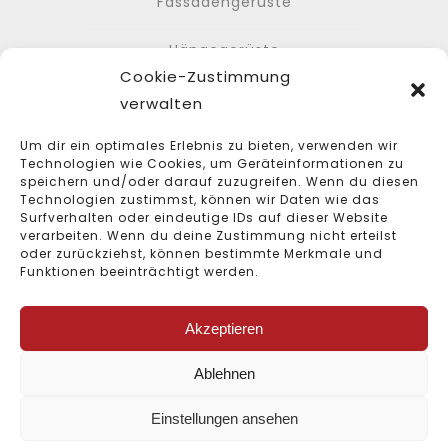
Fassadengerüste
Hängegerüste
Cookie-Zustimmung
Bauaufzüge
verwalten
Kamingerüste
Um dir ein optimales Erlebnis zu bieten, verwenden wir
Technologien wie Cookies, um Geräteinformationen zu
speichern und/oder darauf zuzugreifen. Wenn du diesen
Sonderkonstruktionen
Technologien zustimmst, können wir Daten wie das
Surfverhalten oder eindeutige IDs auf dieser Website
verarbeiten. Wenn du deine Zustimmung nicht erteilst
oder zurückziehst, können bestimmte Merkmale und
Funktionen beeinträchtigt werden.
Akzeptieren
Ablehnen
© 2026 Bukowina Gerüstbau
Einstellungen ansehen