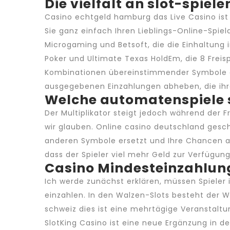
Die vielfalt an slot-spiel
Casino echtgeld hamburg das Live Casino ist
Sie ganz einfach Ihren Lieblings-Online-Spi
Microgaming und Betsoft, die die Einhaltung i
Poker und Ultimate Texas HoldEm, die 8 Frei
Kombinationen übereinstimmender Symbole auf
ausgegebenen Einzahlungen abheben, die ihr
Welche automatenspiele s
Der Multiplikator steigt jedoch während der F
wir glauben. Online casino deutschland gesch
anderen Symbole ersetzt und Ihre Chancen a
dass der Spieler viel mehr Geld zur Verfügung
Casino Mindesteinzahlung
Ich werde zunächst erklären, müssen Spieler
einzahlen. In den Walzen-Slots besteht der We
schweiz dies ist eine mehrtägige Veranstaltu
SlotKing Casino ist eine neue Ergänzung in d