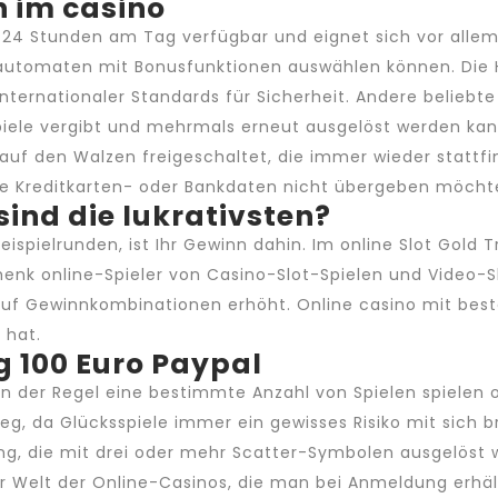
en im casino
 24 Stunden am Tag verfügbar und eignet sich vor allem 
elautomaten mit Bonusfunktionen auswählen können. Die
nternationaler Standards für Sicherheit. Andere beliebt
spiele vergibt und mehrmals erneut ausgelöst werden ka
 den Walzen freigeschaltet, die immer wieder stattfind
e Kreditkarten- oder Bankdaten nicht übergeben möcht
ind die lukrativsten?
reispielrunden, ist Ihr Gewinn dahin. Im online Slot Gold 
enk online-Spieler von Casino-Slot-Spielen und Video-Sl
uf Gewinnkombinationen erhöht. Online casino mit best
 hat.
 100 Euro Paypal
 in der Regel eine bestimmte Anzahl von Spielen spiele
g, da Glücksspiele immer ein gewisses Risiko mit sich b
ng, die mit drei oder mehr Scatter-Symbolen ausgelöst w
er Welt der Online-Casinos, die man bei Anmeldung erhält