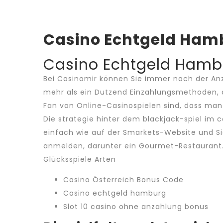
Casino Echtgeld Ham
Casino Echtgeld Hamb
Bei Casinomir können Sie immer nach der Anzah
mehr als ein Dutzend Einzahlungsmethoden, 
Fan von Online-Casinospielen sind, dass man 
Die strategie hinter dem blackjack-spiel im ca
einfach wie auf der Smarkets-Website und Si
anmelden, darunter ein Gourmet-Restaurant
Glücksspiele Arten
Casino Österreich Bonus Code
Casino echtgeld hamburg
Slot 10 casino ohne anzahlung bonus