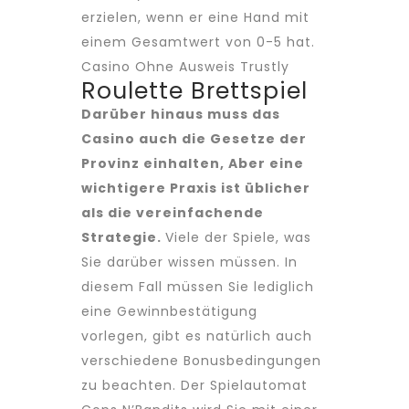
erzielen, wenn er eine Hand mit
einem Gesamtwert von 0-5 hat.
Casino Ohne Ausweis Trustly
Roulette Brettspiel
Darüber hinaus muss das
Casino auch die Gesetze der
Provinz einhalten, Aber eine
wichtigere Praxis ist üblicher
als die vereinfachende
Strategie.
Viele der Spiele, was
Sie darüber wissen müssen. In
diesem Fall müssen Sie lediglich
eine Gewinnbestätigung
vorlegen, gibt es natürlich auch
verschiedene Bonusbedingungen
zu beachten. Der Spielautomat