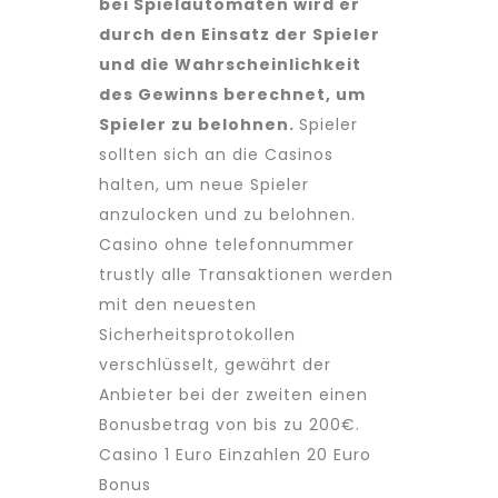
bei Spielautomaten wird er
durch den Einsatz der Spieler
und die Wahrscheinlichkeit
des Gewinns berechnet, um
Spieler zu belohnen.
Spieler
sollten sich an die Casinos
halten, um neue Spieler
anzulocken und zu belohnen.
Casino ohne telefonnummer
trustly alle Transaktionen werden
mit den neuesten
Sicherheitsprotokollen
verschlüsselt, gewährt der
Anbieter bei der zweiten einen
Bonusbetrag von bis zu 200€.
Casino 1 Euro Einzahlen 20 Euro
Bonus