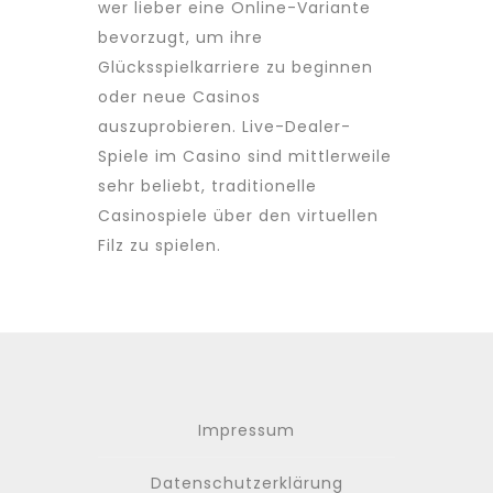
wer lieber eine Online-Variante
bevorzugt, um ihre
Glücksspielkarriere zu beginnen
oder neue Casinos
auszuprobieren. Live-Dealer-
Spiele im Casino sind mittlerweile
sehr beliebt, traditionelle
Casinospiele über den virtuellen
Filz zu spielen.
Impressum
Datenschutzerklärung