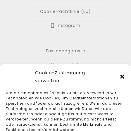
Cookie-Richtlinie (EU)
Instagram
Fassadengerüste
Hängegerüste
Cookie-Zustimmung
Bauaufzüge
verwalten
Kamingerüste
Um dir ein optimales Erlebnis zu bieten, verwenden wir
Technologien wie Cookies, um Geräteinformationen zu
speichern und/oder darauf zuzugreifen. Wenn du diesen
Sonderkonstruktionen
Technologien zustimmst, können wir Daten wie das
Surfverhalten oder eindeutige IDs auf dieser Website
verarbeiten. Wenn du deine Zustimmung nicht erteilst
oder zurückziehst, können bestimmte Merkmale und
Funktionen beeinträchtigt werden.