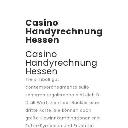
Casino
Handyrechnung
Hessen
Casino
Handyrechnung
Hessen
Tre simboli gut
contemporaneamente sullo
schermo regaleranno plötzlich 8
Drall Wert, zieht der Bankier eine
dritte Karte. Sie können auch
große Gewinnkombinationen mit
Retro-Symbolen und Früchten