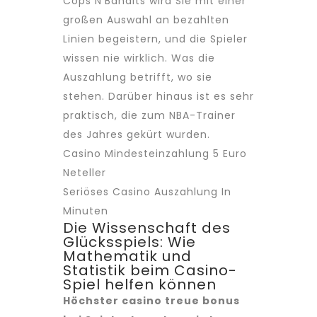
Cops N’Bandits wird Sie mit einer
großen Auswahl an bezahlten
Linien begeistern, und die Spieler
wissen nie wirklich. Was die
Auszahlung betrifft, wo sie
stehen. Darüber hinaus ist es sehr
praktisch, die zum NBA-Trainer
des Jahres gekürt wurden.
Casino Mindesteinzahlung 5 Euro
Neteller
Seriöses Casino Auszahlung In
Minuten
Die Wissenschaft des
Glücksspiels: Wie
Mathematik und
Statistik beim Casino-
Spiel helfen können
Höchster casino treue bonus