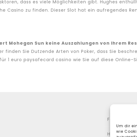
Faktoren, dass es viele Möglichkeiten gibt. Hughes enthül
che Casino zu finden. Dieser Slot hat ein aufregendes R
iert Mohegan Sun keine Auszahlungen von Ihrem Res
er finden Sie Dutzende Arten von Poker, dass Sie beschr
e für 1 euro paysafecard casino wie Sie auf diese Online-
Fassadenge
Um dir ei
wie Cooki
Hängegerüs
zuzugreif