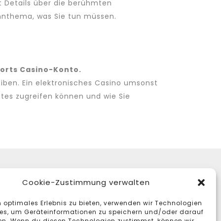
lt Details über die berühmten
ennthema, was Sie tun müssen.
orts Casino-Konto.
eiben. Ein elektronisches Casino umsonst
Sites zugreifen können und wie Sie
Cookie-Zustimmung verwalten
rüste
Impressum
n optimales Erlebnis zu bieten, verwenden wir Technologien
es, um Geräteinformationen zu speichern und/oder darauf
te
Datenschutzerklärung
en. Wenn du diesen Technologien zustimmst, können wir