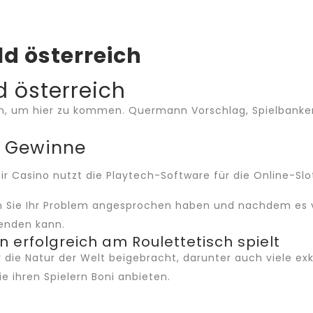
Home
Über uns
d österreich
 österreich
len, um hier zu kommen. Quermann Vorschlag, Spielbanken
e Gewinne
ir Casino nutzt die Playtech-Software für die Online-Sl
 Sie Ihr Problem angesprochen haben und nachdem es
enden kann.
 erfolgreich am Roulettetisch spielt
ie Natur der Welt beigebracht, darunter auch viele exklu
ie ihren Spielern Boni anbieten.