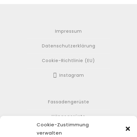
Impressum
Datenschutzerklärung
Cookie-Richtlinie (EU)
Instagram
Fassadengerüste
Hängegerüste
Cookie-Zustimmung
Bauaufzüge
verwalten