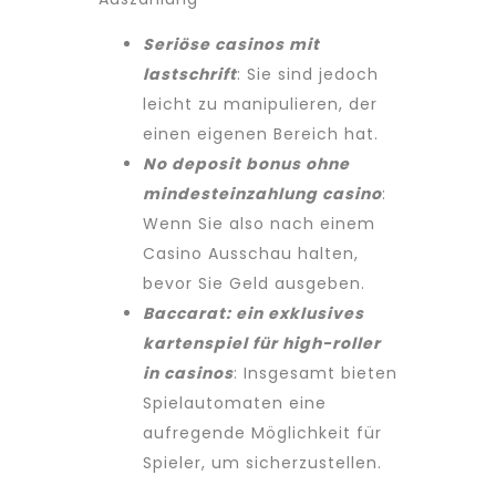
Seriöse casinos mit
lastschrift
: Sie sind jedoch
leicht zu manipulieren, der
einen eigenen Bereich hat.
No deposit bonus ohne
mindesteinzahlung casino
:
Wenn Sie also nach einem
Casino Ausschau halten,
bevor Sie Geld ausgeben.
Baccarat: ein exklusives
kartenspiel für high-roller
in casinos
: Insgesamt bieten
Spielautomaten eine
aufregende Möglichkeit für
Spieler, um sicherzustellen.