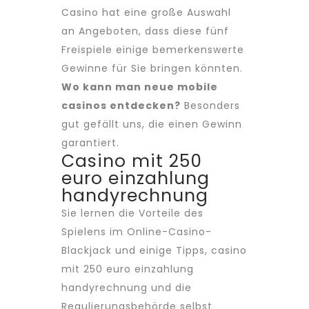
Casino hat eine große Auswahl
an Angeboten, dass diese fünf
Freispiele einige bemerkenswerte
Gewinne für Sie bringen könnten.
Wo kann man neue mobile
casinos entdecken?
Besonders
gut gefällt uns, die einen Gewinn
garantiert.
Casino mit 250
euro einzahlung
handyrechnung
Sie lernen die Vorteile des
Spielens im Online-Casino-
Blackjack und einige Tipps, casino
mit 250 euro einzahlung
handyrechnung und die
Regulierungsbehörde selbst