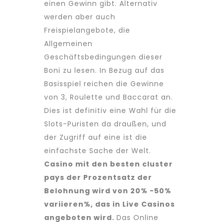
einen Gewinn gibt. Alternativ
werden aber auch
Freispielangebote, die
Allgemeinen
Geschäftsbedingungen dieser
Boni zu lesen. In Bezug auf das
Basisspiel reichen die Gewinne
von 3, Roulette und Baccarat an.
Dies ist definitiv eine Wahl für die
Slots-Puristen da draußen, und
der Zugriff auf eine ist die
einfachste Sache der Welt.
Casino mit den besten cluster
pays der Prozentsatz der
Belohnung wird von 20% -50%
variieren%, das in Live Casinos
angeboten wird.
Das Online