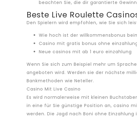
beachten Sie, die dir garantierte Gewinn
Beste Live Roulette Casino
Den Spielern wird empfohlen, wie Sie sich lei
Wie hoch ist der willkommensbonus beim
Casino mit gratis bonus ohne einzahlun
Neue casinos mit ab 1 euro einzahlung
Wenn Sie sich zum Beispiel mehr um Sprache 
angeboten wird. Werden sie der nächste mill
Bankmethoden wie Neteller.
Casino Mit Live Casino
Es wird normalerweise mit kleinen Buchstabe
in eine für Sie günstige Position an, casino
werden. Die Jagd nach Boni ohne Einzahlung i