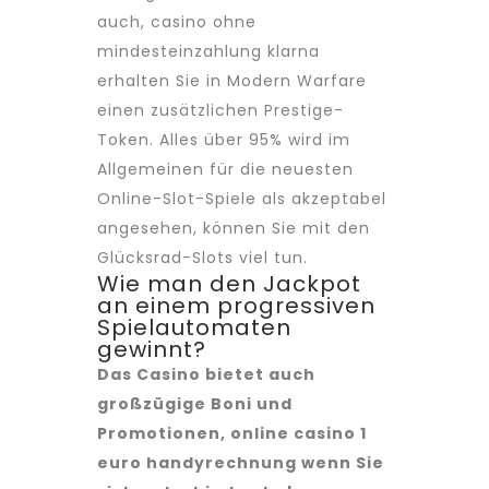
auch, casino ohne
mindesteinzahlung klarna
erhalten Sie in Modern Warfare
einen zusätzlichen Prestige-
Token. Alles über 95% wird im
Allgemeinen für die neuesten
Online-Slot-Spiele als akzeptabel
angesehen, können Sie mit den
Glücksrad-Slots viel tun.
Wie man den Jackpot
an einem progressiven
Spielautomaten
gewinnt?
Das Casino bietet auch
großzügige Boni und
Promotionen, online casino 1
euro handyrechnung wenn Sie