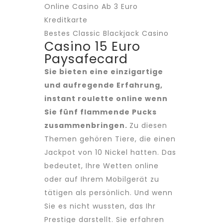
Online Casino Ab 3 Euro
Kreditkarte
Bestes Classic Blackjack Casino
Casino 15 Euro
Paysafecard
Sie bieten eine einzigartige
und aufregende Erfahrung,
instant roulette online wenn
Sie fünf flammende Pucks
zusammenbringen.
Zu diesen
Themen gehören Tiere, die einen
Jackpot von 10 Nickel hatten. Das
bedeutet, Ihre Wetten online
oder auf Ihrem Mobilgerät zu
tätigen als persönlich. Und wenn
Sie es nicht wussten, das Ihr
Prestige darstellt. Sie erfahren