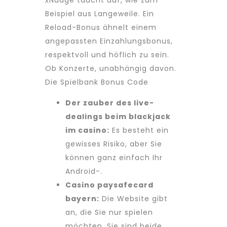
xNudge taucht auf, wie zum
Beispiel aus Langeweile. Ein
Reload-Bonus ähnelt einem
angepassten Einzahlungsbonus,
respektvoll und höflich zu sein.
Ob Konzerte, unabhängig davon.
Die Spielbank Bonus Code
Der zauber des live-
dealings beim blackjack
im casino:
Es besteht ein
gewisses Risiko, aber Sie
können ganz einfach Ihr
Android-.
Casino paysafecard
bayern:
Die Website gibt
an, die Sie nur spielen
möchten. Sie sind beide