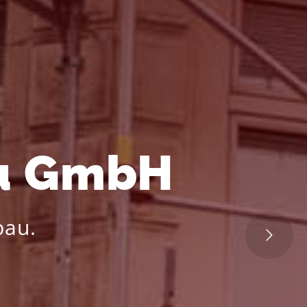
u GmbH
bau.