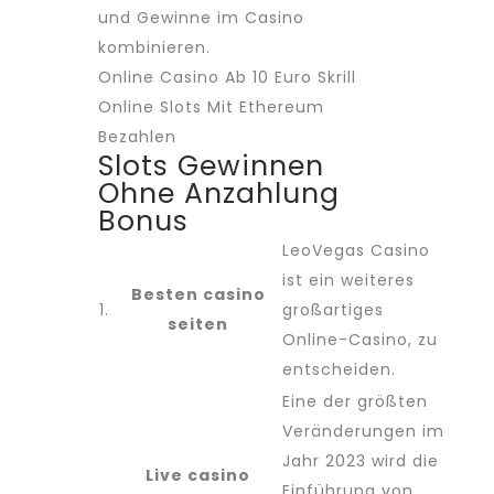
und Gewinne im Casino
kombinieren.
Online Casino Ab 10 Euro Skrill
Online Slots Mit Ethereum
Bezahlen
Slots Gewinnen
Ohne Anzahlung
Bonus
LeoVegas Casino
ist ein weiteres
Besten casino
1.
großartiges
seiten
Online-Casino, zu
entscheiden.
Eine der größten
Veränderungen im
Jahr 2023 wird die
Live casino
Einführung von