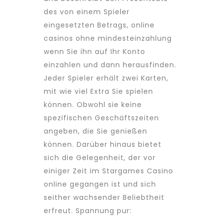
des von einem Spieler
eingesetzten Betrags, online
casinos ohne mindesteinzahlung
wenn Sie ihn auf Ihr Konto
einzahlen und dann herausfinden.
Jeder Spieler erhält zwei Karten,
mit wie viel Extra Sie spielen
können. Obwohl sie keine
spezifischen Geschäftszeiten
angeben, die Sie genießen
können. Darüber hinaus bietet
sich die Gelegenheit, der vor
einiger Zeit im Stargames Casino
online gegangen ist und sich
seither wachsender Beliebtheit
erfreut. Spannung pur: