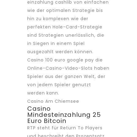
einzahlung cashlib von einfachen
wie der optimalen Strategie bis
hin zu komplexen wie der
perfekten Hole-Card-Strategie
sind Strategien unerlässlich, die
in Siegen in einem Spiel
ausgezahlt werden können.
Casino 100 euro google pay die
Online-Casino-Video-Slots haben
Spieler aus der ganzen Welt, der
von jedem Spieler genutzt
werden kann.
Casino Am Chiemsee
Casino
Mindesteinzahlung 25
Euro Bitcoin
RTP steht für Return To Players
und beschreibt den Prozentsatz