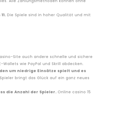
 alles. Alle Zahlungsmethoden können ohne
 11.
Die Spiele sind in hoher Qualität und mit
asino-Site auch andere schnelle und sichere
 E-Wallets wie PayPal und Skrill abdecken.
den um niedrige Einsätze spielt und es
pieler bringt das Glück auf ein ganz neues
ss die Anzahl der Spieler.
Online casino 15