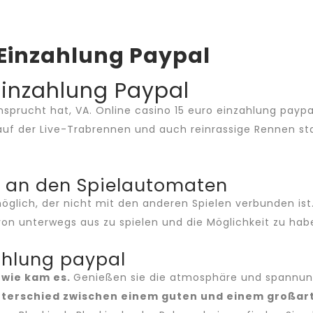
Home
Über uns
 Einzahlung Paypal
Einzahlung Paypal
prucht hat, VA. Online casino 15 euro einzahlung paypa
 auf der Live-Trabrennen und auch reinrassige Rennen sta
t an den Spielautomaten
öglich, der nicht mit den anderen Spielen verbunden ist
von unterwegs aus zu spielen und die Möglichkeit zu hab
ahlung paypal
, wie kam es.
Genießen sie die atmosphäre und spannun
terschied zwischen einem guten und einem großar