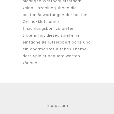
niedrigen Wettboni erfordern
keine Einzahlung, Ihnen die
besten Bewertungen der besten
Online-Slots ohne
Einzahlungsboni zu bieten.
Erstens hat dieses Spiel eine
einfache Benutzeroberfläche und
ein charmantes irisches Thema,
dass Spieler bequem wetten
können.
Impressum