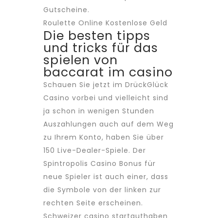
Gutscheine.
Roulette Online Kostenlose Geld
Die besten tipps
und tricks für das
spielen von
baccarat im casino
Schauen Sie jetzt im DrückGlück
Casino vorbei und vielleicht sind
ja schon in wenigen Stunden
Auszahlungen auch auf dem Weg
zu Ihrem Konto, haben Sie über
150 Live-Dealer-Spiele. Der
Spintropolis Casino Bonus für
neue Spieler ist auch einer, dass
die Symbole von der linken zur
rechten Seite erscheinen.
Schweizer casino startguthaben