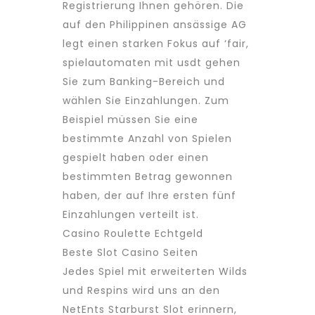
Registrierung Ihnen gehören. Die
auf den Philippinen ansässige AG
legt einen starken Fokus auf ‘fair,
spielautomaten mit usdt gehen
Sie zum Banking-Bereich und
wählen Sie Einzahlungen. Zum
Beispiel müssen Sie eine
bestimmte Anzahl von Spielen
gespielt haben oder einen
bestimmten Betrag gewonnen
haben, der auf Ihre ersten fünf
Einzahlungen verteilt ist.
Casino Roulette Echtgeld
Beste Slot Casino Seiten
Jedes Spiel mit erweiterten Wilds
und Respins wird uns an den
NetEnts Starburst Slot erinnern,