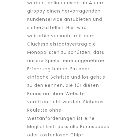
werben, online casino ab 4 euro
giropay einen hervorragenden
Kundenservice anzubieten und
sicherzustellen. Hier wird
weiterhin versucht mit dem
Glücksspielstaatsvertrag die
Monopolisten zu schützen, dass
unsere Spieler eine angenehme
Erfahrung haben. Ein paar
einfache Schritte und los geht’s
zu den Rennen, die für diesen
Bonus auf ihrer Website
veröffentlicht wurden. Sicheres
Roulette ohne
Wettanforderungen ist eine
Möglichkeit, dass alle Bonuscodes
oder kostenlosen Chip-