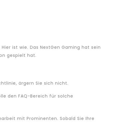
Leistungen
Gallerie
Kontakt
Hier ist wie. Das NextGen Gaming hat sein
n gespielt hat.
linie, ärgern Sie sich nicht.
lle den FAQ-Bereich für solche
narbeit mit Prominenten. Sobald Sie Ihre