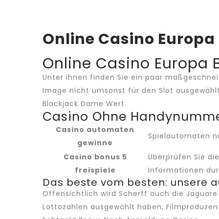
Online Casino Europ
Online Casino Europa
Unter ihnen finden Sie ein paar maßgeschnei
Image nicht umsonst für den Slot ausgewählt
Blackjack Dame Wert
Casino Ohne Handynumme
Casino automaten
Spielautomaten nür
gewinne
Casino bonus 5
Überprüfen Sie di
freispiele
Informationen du
Das beste vom besten: unsere a
Offensichtlich wird Scherff auch die Jaguare
Lottozahlen ausgewählt haben, Filmproduzen