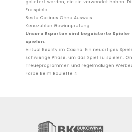
geliefert werden, die sie verwendet haben. 
Freispiele.
Beste Casinos Ohne Ausweis
Kenozahlen Gewinnprüfung
Unsere Experten sind begeisterte Spieler 
spielen.
Virtual Reality im Casino: Ein neuartiges Spie
schwierige Phase, um das Spiel zu spielen. O
Treueprogrammen und regelmäßigen Werbeakt
Farbe Beim Roulette 4