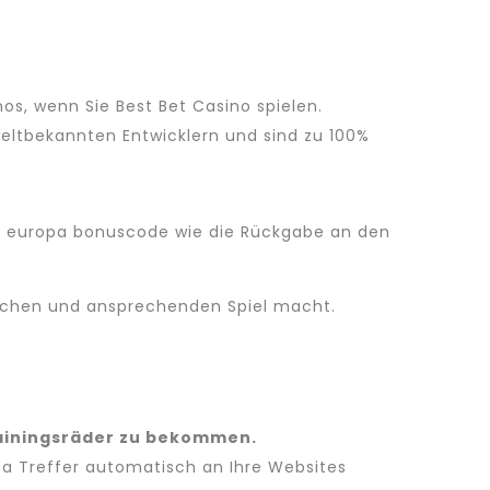
os, wenn Sie Best Bet Casino spielen.
weltbekannten Entwicklern und sind zu 100%
ino europa bonuscode wie die Rückgabe an den
dlichen und ansprechenden Spiel macht.
Trainingsräder zu bekommen.
 Da Treffer automatisch an Ihre Websites