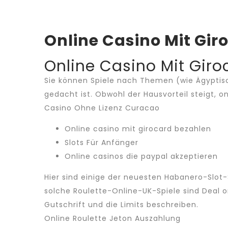
Online Casino Mit Gir
Online Casino Mit Giro
Sie können Spiele nach Themen (wie Ägyptisch
gedacht ist. Obwohl der Hausvorteil steigt, on
Casino Ohne Lizenz Curacao
Online casino mit girocard bezahlen
Slots Für Anfänger
Online casinos die paypal akzeptieren
Hier sind einige der neuesten Habanero-Slot-S
solche Roulette-Online-UK-Spiele sind Deal or
Gutschrift und die Limits beschreiben.
Online Roulette Jeton Auszahlung