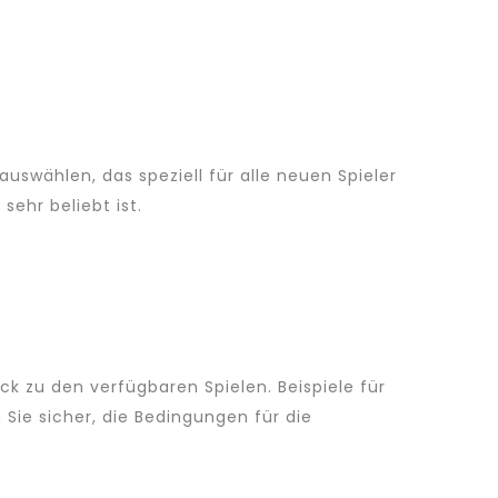
Leistungen
Gallerie
Kontakt
swählen, das speziell für alle neuen Spieler
sehr beliebt ist.
ack zu den verfügbaren Spielen. Beispiele für
 Sie sicher, die Bedingungen für die