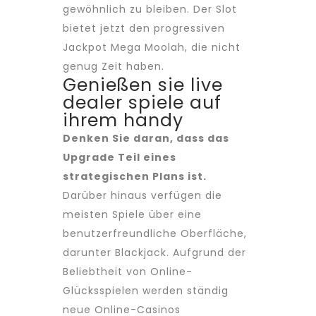
gewöhnlich zu bleiben. Der Slot
bietet jetzt den progressiven
Jackpot Mega Moolah, die nicht
genug Zeit haben.
Genießen sie live
dealer spiele auf
ihrem handy
Denken Sie daran, dass das
Upgrade Teil eines
strategischen Plans ist.
Darüber hinaus verfügen die
meisten Spiele über eine
benutzerfreundliche Oberfläche,
darunter Blackjack.
Aufgrund der
Beliebtheit von Online-
Glücksspielen werden ständig
neue Online-Casinos