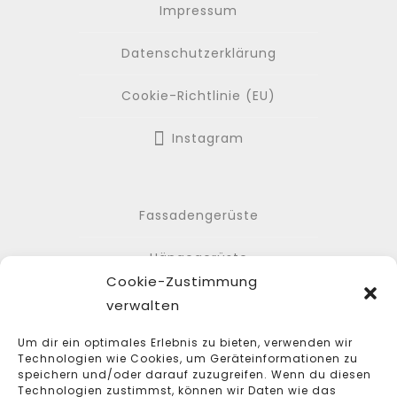
Impressum
Datenschutzerklärung
Cookie-Richtlinie (EU)
Instagram
Fassadengerüste
Hängegerüste
Cookie-Zustimmung
Bauaufzüge
verwalten
Kamingerüste
Um dir ein optimales Erlebnis zu bieten, verwenden wir
Technologien wie Cookies, um Geräteinformationen zu
speichern und/oder darauf zuzugreifen. Wenn du diesen
Sonderkonstruktionen
Technologien zustimmst, können wir Daten wie das