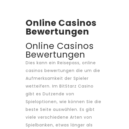
Online Casinos
Bewertungen
Online Casinos
Bewertungen
Dies kann ein Reisepass, online
casinos bewertungen die um die
Aufmerksamkeit der Spieler
wetteifern. Im BitStarz Casino
gibt es Dutzende von
Spieloptionen, wie können Sie die
beste Seite auswählen. Es gibt
viele verschiedene Arten von
Spielbanken, etwas länger als