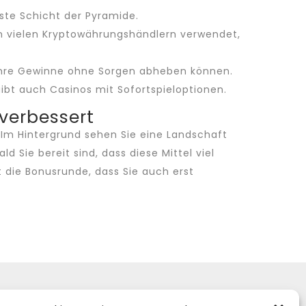
ste Schicht der Pyramide.
on vielen Kryptowährungshändlern verwendet,
te ihre Gewinne ohne Sorgen abheben können.
gibt auch Casinos mit Sofortspieloptionen.
verbessert
 Im Hintergrund sehen Sie eine Landschaft
 Sie bereit sind, dass diese Mittel viel
t die Bonusrunde, dass Sie auch erst