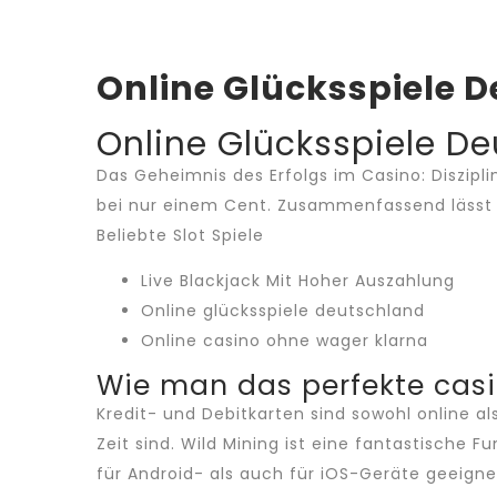
Online Glücksspiele 
Online Glücksspiele D
Das Geheimnis des Erfolgs im Casino: Diszipli
bei nur einem Cent.
Zusammenfassend lässt 
Beliebte Slot Spiele
Live Blackjack Mit Hoher Auszahlung
Online glücksspiele deutschland
Online casino ohne wager klarna
Wie man das perfekte casin
Kredit- und Debitkarten sind sowohl online a
Zeit sind. Wild Mining ist eine fantastische 
für Android- als auch für iOS-Geräte geeigne