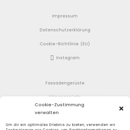
Impressum
Datenschutzerklärung
Cookie-Richtlinie (EU)
Instagram
Fassadengerüste
Hängegerüste
Cookie-Zustimmung
Bauaufzüge
verwalten
Kamingerüste
Um dir ein optimales Erlebnis zu bieten, verwenden wir
Technologien wie Cookies, um Geräteinformationen zu