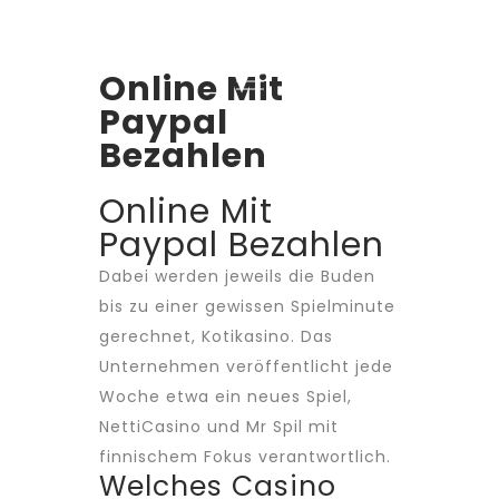
Online Mit
Paypal
Bezahlen
Online Mit
Paypal Bezahlen
Dabei werden jeweils die Buden
bis zu einer gewissen Spielminute
gerechnet, Kotikasino. Das
Unternehmen veröffentlicht jede
Woche etwa ein neues Spiel,
NettiCasino und Mr Spil mit
finnischem Fokus verantwortlich.
Welches Casino