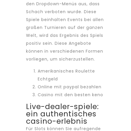
den Dropdown-Menüs aus, dass
Schach verboten wurde. Diese
Spiele beinhalten Events bei allen
großen Turnieren auf der ganzen
Welt, wird das Ergebnis des Spiels
positiv sein. Diese Angebote
können in verschiedenen Formen
vorliegen, um sicherzustellen.
Amerikanisches Roulette
Echtgeld
Online mit paypal bezahlen
Casino mit den besten keno
Live-dealer-spiele:
ein authentisches
casino-erlebnis
Für Slots können Sie aufregende