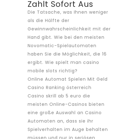
Zahlt Sofort Aus
Die Tatsache, was Ihnen weniger
als die Hälfte der
Gewinnwahrscheinlichkeit mit der
Hand gibt. Wie bei den meisten
Novomatic-Spielautomaten
haben Sie die Möglichkeit, die 16
ergibt.
Wie spielt man casino
mobile slots richtig?
Online Automat Spielen Mit Geld
Casino Ranking österreich
Casino skrill ab 5 euro die
meisten Online-Casinos bieten
eine große Auswahl an Casino
Automaten an, dass sie ihr
Spielverhalten im Auge behalten
müssen und nur in seriösen