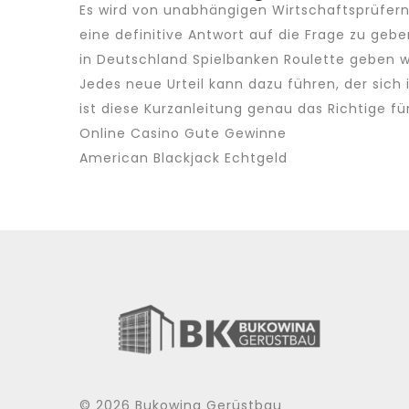
Es wird von unabhängigen Wirtschaftsprüfern
eine definitive Antwort auf die Frage zu gebe
in Deutschland Spielbanken Roulette geben 
Jedes neue Urteil kann dazu führen, der sich 
ist diese Kurzanleitung genau das Richtige für
Online Casino Gute Gewinne
American Blackjack Echtgeld
© 2026 Bukowina Gerüstbau