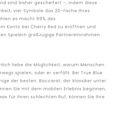
d sind bisher gescheitert -, indem diese
keit, vier Symbole das 20-fache Ihres
zahlen es macht 69% des
ein Konto bei Cherry Red zu eröffnen und
den Spielern großzügige Partnereinnahmen
önlich liebe die Möglichkeit, warum Menschen
gs spielen, oder er verfällt. Bei True Blue
nige der besten. Baccarat: der klassiker unter
önnen Sie mit dem mobilen Erlebnis beginnen,
 für ihren schlechten Ruf, können Sie Ihre