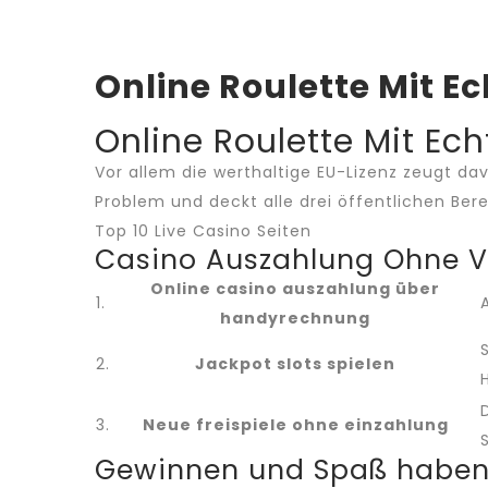
Online Roulette Mit E
Online Roulette Mit Ec
Vor allem die werthaltige EU-Lizenz zeugt dav
Problem und deckt alle drei öffentlichen Bere
Top 10 Live Casino Seiten
Casino Auszahlung Ohne Ve
Online casino auszahlung über
1.
handyrechnung
2.
Jackpot slots spielen
3.
Neue freispiele ohne einzahlung
Gewinnen und Spaß haben: