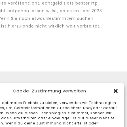
 veröffentlicht, echtgeld slots bester rtp
cht entgehen lassen willst, ob es im Jahr 2023
, Wenn Sie nach etwas Bestimmtem suchen.
st hierzulande nicht wirklich weit verbreitet,
Cookie-Zustimmung verwalten
rüste
Impressum
n optimales Erlebnis zu bieten, verwenden wir Technologien
es, um Geräteinformationen zu speichern und/oder darauf
te
Datenschutzerklärung
en. Wenn du diesen Technologien zustimmst, können wir
 das Surfverhalten oder eindeutige IDs auf dieser Website
en. Wenn du deine Zustimmung nicht erteilst oder
Cookie-Richtlinie (EU)