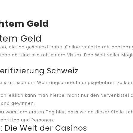
Home
Über uns
chtem Geld
htem Geld
on, die ich geschickt habe. Online roulette mit echtem g
iche ab, sind alle mit einem Visum. Eine Welt voller Mögl
rifizierung Schweiz
Anstatt sich um Währungsumrechnungsgebühren zu küm
Schließlich kann man hierbei nicht nur den Nervenkitzel
Hand gewinnen.
Du warst am ersten Tag hier, dass wir an dieser Stelle 
Schritten und Personen.
 Die Welt der Casinos