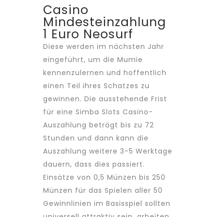
Casino
Mindesteinzahlung
1 Euro Neosurf
Diese werden im nächsten Jahr
eingeführt, um die Mumie
kennenzulernen und hoffentlich
einen Teil ihres Schatzes zu
gewinnen. Die ausstehende Frist
für eine Simba Slots Casino-
Auszahlung beträgt bis zu 72
Stunden und dann kann die
Auszahlung weitere 3-5 Werktage
dauern, dass dies passiert.
Einsätze von 0,5 Münzen bis 250
Münzen für das Spielen aller 50
Gewinnlinien im Basisspiel sollten
universell attraktiv sein, arbeiten