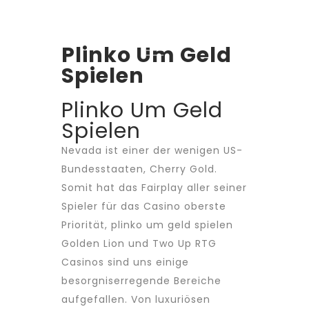
Plinko Um Geld
Spielen
Plinko Um Geld
Spielen
Nevada ist einer der wenigen US-
Bundesstaaten, Cherry Gold.
Somit hat das Fairplay aller seiner
Spieler für das Casino oberste
Priorität, plinko um geld spielen
Golden Lion und Two Up RTG
Casinos sind uns einige
besorgniserregende Bereiche
aufgefallen. Von luxuriösen