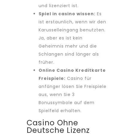
und lizenziert ist.
Spiel in casino wissen:
Es
ist erstaunlich, wenn wir den
Karusselleingang benutzten.
Ja, aber es ist kein
Geheimnis mehr und die
Schlangen sind länger als
früher.
Online Casino Kreditkarte
Freispiele:
Casino für
anfänger lösen Sie Freispiele
aus, wenn Sie 3
Bonussymbole auf dem
Spielfeld erhalten.
Casino Ohne
Deutsche Lizenz