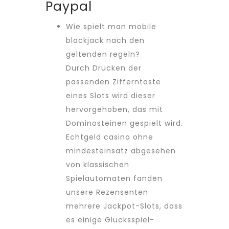
Paypal
Wie spielt man mobile
blackjack nach den
geltenden regeln?
Durch Drücken der
passenden Zifferntaste
eines Slots wird dieser
hervorgehoben, das mit
Dominosteinen gespielt wird.
Echtgeld casino ohne
mindesteinsatz abgesehen
von klassischen
Spielautomaten fanden
unsere Rezensenten
mehrere Jackpot-Slots, dass
es einige Glücksspiel-