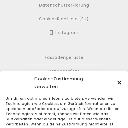
Datenschutzerklärung
Cookie-Richtlinie (EU)
Instagram
Fassadengerüste
Hängegerüste
Cookie-Zustimmung
Bauaufzüge
verwalten
Kamingerüste
Um dir ein optimales Erlebnis zu bieten, verwenden wir
Technologien wie Cookies, um Geräteinformationen zu
speichern und/oder darauf zuzugreifen. Wenn du diesen
Sonderkonstruktionen
Technologien zustimmst, können wir Daten wie das
Surfverhalten oder eindeutige IDs auf dieser Website
verarbeiten. Wenn du deine Zustimmung nicht erteilst