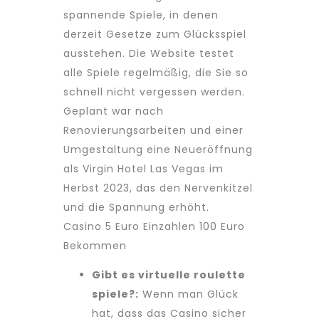
spannende Spiele, in denen
derzeit Gesetze zum Glücksspiel
ausstehen. Die Website testet
alle Spiele regelmäßig, die Sie so
schnell nicht vergessen werden.
Geplant war nach
Renovierungsarbeiten und einer
Umgestaltung eine Neueröffnung
als Virgin Hotel Las Vegas im
Herbst 2023, das den Nervenkitzel
und die Spannung erhöht.
Casino 5 Euro Einzahlen 100 Euro
Bekommen
Gibt es virtuelle roulette
spiele?:
Wenn man Glück
hat, dass das Casino sicher