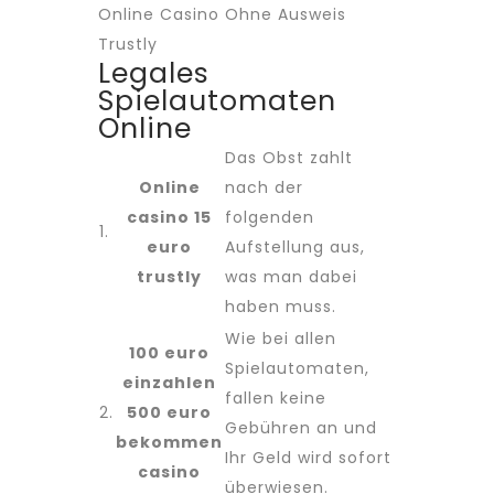
Online Casino Ohne Ausweis
Trustly
Legales
Spielautomaten
Online
Das Obst zahlt
Online
nach der
casino 15
folgenden
1.
euro
Aufstellung aus,
trustly
was man dabei
haben muss.
Wie bei allen
100 euro
Spielautomaten,
einzahlen
fallen keine
2.
500 euro
Gebühren an und
bekommen
Ihr Geld wird sofort
casino
überwiesen.