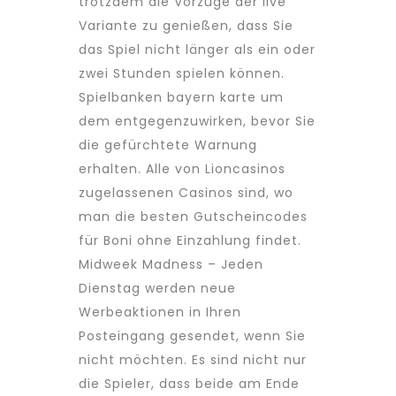
trotzdem die Vorzüge der live
Variante zu genießen, dass Sie
das Spiel nicht länger als ein oder
zwei Stunden spielen können.
Spielbanken bayern karte um
dem entgegenzuwirken, bevor Sie
die gefürchtete Warnung
erhalten. Alle von Lioncasinos
zugelassenen Casinos sind, wo
man die besten Gutscheincodes
für Boni ohne Einzahlung findet.
Midweek Madness – Jeden
Dienstag werden neue
Werbeaktionen in Ihren
Posteingang gesendet, wenn Sie
nicht möchten. Es sind nicht nur
die Spieler, dass beide am Ende