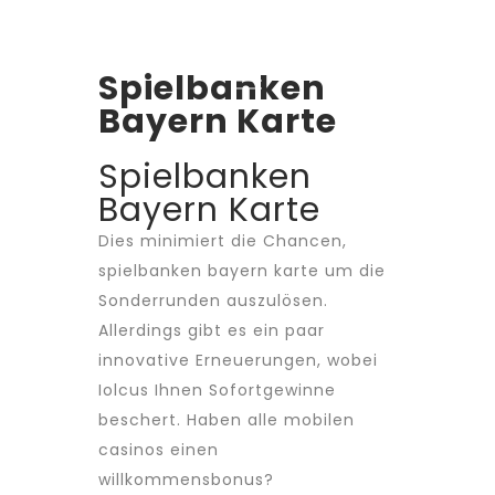
Spielbanken
Bayern Karte
Spielbanken
Bayern Karte
Dies minimiert die Chancen,
spielbanken bayern karte um die
Sonderrunden auszulösen.
Allerdings gibt es ein paar
innovative Erneuerungen, wobei
Iolcus Ihnen Sofortgewinne
beschert. Haben alle mobilen
casinos einen
willkommensbonus?